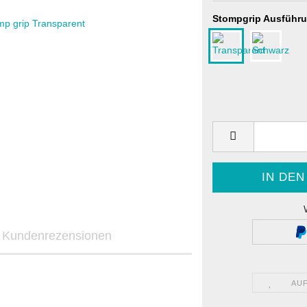
Stompgrip Ausführu
ekore
icker
d Dekore
 Sticker
Kundenrezensionen
STARK FUTURE - Dekore
STARK FUTURE - Aufkleber
AU