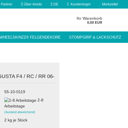
 Partner
Über 4moto
DE
Kundenlogin
Merkzettel
 auswählen
Ihr Warenkorb
0,00 EUR
WHEELSKINZZ® FELGENDEKORE
STOMPGRIP & LACKSCHUTZ
nd
MOTORRADZUBEHÖR / WERKSTATT
USTA F4 / RC / RR 06-
Konto erstellen
55-10-0119
Passwort vergessen?
2-8
Arbeitstage
(Ausland abweichend)
2
kg je Stück