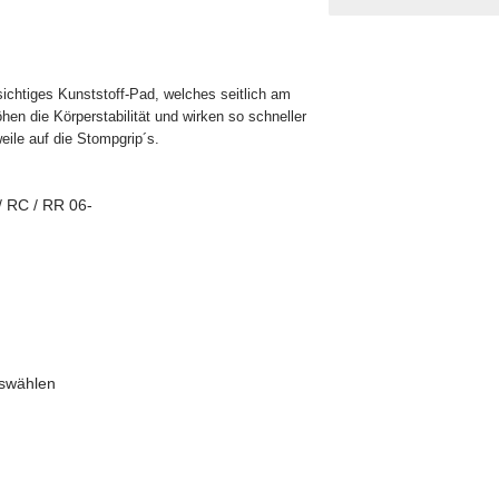
Dekore
Yamaha - Motorrad Dekore
Sticker
Yamaha - Aufkleber Sticker
chtiges Kunststoff-Pad, welches seitlich am
n die Körperstabilität und wirken so schneller
eile auf die Stompgrip´s.
 RC / RR 06-
uswählen