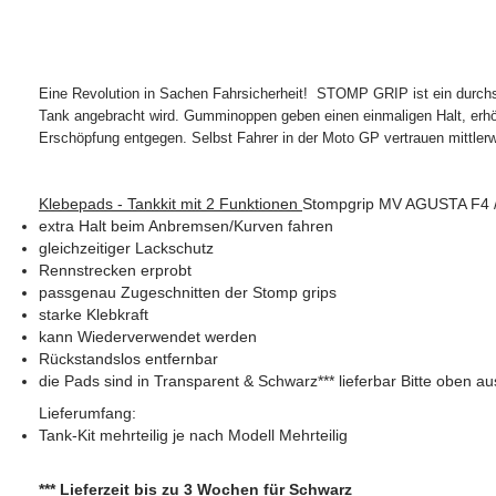
SUZUKI - Motorrad Dekore
Triumph - Motorrad 
SUZUKI - Aufkleber Sticker
Triumph - Aufkleber 
Eine Revolution in Sachen Fahrsicherheit! STOMP GRIP ist ein durchsi
Tank angebracht wird. Gumminoppen geben einen einmaligen Halt, erhöhe
Erschöpfung entgegen. Selbst Fahrer in der Moto GP vertrauen mittlerw
Klebepads - Tankkit mit 2 Funktionen
Stompgrip MV AGUSTA F4 /
extra Halt beim Anbremsen/Kurven fahren
gleichzeitiger Lackschutz
Rennstrecken erprobt
passgenau Zugeschnitten der Stomp grips
starke Klebkraft
kann Wiederverwendet werden
Rückstandslos entfernbar
die Pads sind in Transparent & Schwarz*** lieferbar Bitte oben a
Lieferumfang:
Tank-Kit mehrteilig je nach Modell Mehrteilig
*** Lieferzeit bis zu 3 Wochen für Schwarz