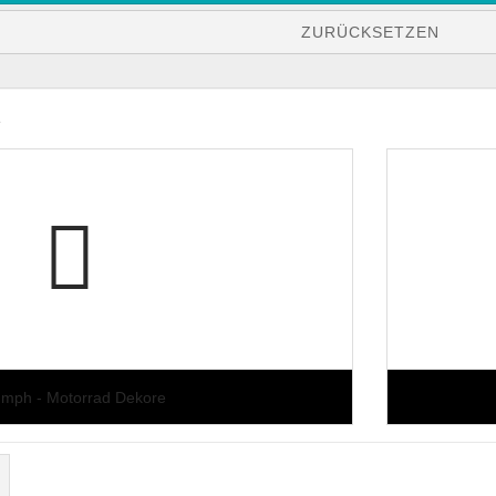
emplate
MV Agusta Scheinwerfer Sticker
ticker
DUCATI - Aufkleber Sticker
ZURÜCKSETZEN
Yamaha Scheinwerfer Sticker
Scheinwerfer Farbfolien
ekore
icker
d Dekore
 Sticker
umph - Motorrad Dekore
STARK FUTURE - Dekore