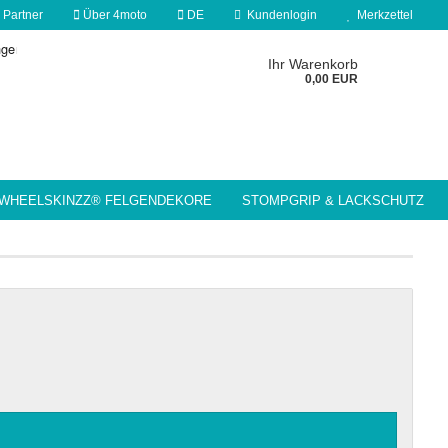
 Partner
Über 4moto
DE
Kundenlogin
Merkzettel
 auswählen
Ihr Warenkorb
0,00 EUR
nd
WHEELSKINZZ® FELGENDEKORE
STOMPGRIP & LACKSCHUTZ
MOTORRADZUBEHÖR / WERKSTATT
Konto erstellen
Passwort vergessen?