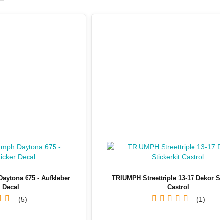
STARK FUTURE - Aufkleber
Dekore
Yamaha - Motorrad Dekore
Sticker
Yamaha - Aufkleber Sticker
Daytona 675 - Aufkleber
TRIUMPH Streettriple 13-17 Dekor St
r Decal
Castrol
5
1