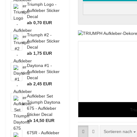
Fan Sticker
Kawasaki Stompgrip
KTM Template
Yamaha Dirtbike - T
Triumph Logo -
BMW - Aufkleber Sticker
CFMoto - Aufkleber S
KTM Stompgrip
Suzuki Template
Aufkleber Sticker
Decal
MV Agusta Stompgrip
Triumph Template
ab 0,70 EUR
OHVALE Stompgrip
Yamaha Template
Suzuki Stompgrip
Triumph #2 -
Honda - Motorrad D
Aufkleber Sticker
Triumph Stompgrip
Honda - Aufkleber St
Decal
Aprilia
Yamaha Stompgrip
ab 1,75 EUR
BMW Motorrad
Universal
Ducati
Stompgrip Zubehör
Daytona #1 -
Honda
Aufkleber Sticker
Decal
Kawasaki
ab 2,45 EUR
KTM
Ducati - IntactGP (MotoE)
Kawasaki - Motorra
Yamaha
Aufkleber Set
Kawasaki - Aufkleber
Triumph Daytona
675 - Aufkleber
Tri
Sticker Decal
ab 14,50 EUR
Sortieren nach
675R - Aufkleber