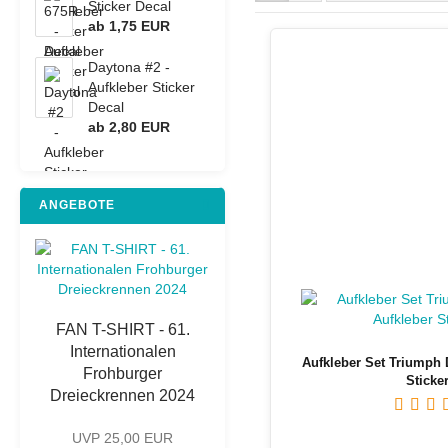
Sticker Decal
ab 1,75 EUR
Daytona #2 -
Aufkleber Sticker
SUZUKI - Motorrad Dekore
Triumph - Motorrad 
Decal
ab 2,80 EUR
SUZUKI - Aufkleber Sticker
Triumph - Aufkleber 
ANGEBOTE
FAN T-SHIRT - 61.
Internationalen
Aufkleber Set Triumph 
Frohburger
Sticke
Dreieckrennen 2024
UVP 25,00 EUR