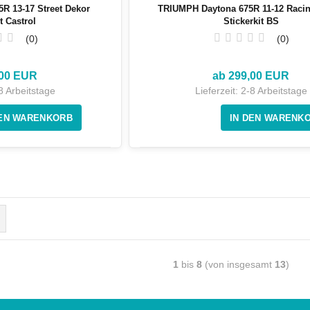
R 13-17 Street Dekor
TRIUMPH Daytona 675R 11-12 Raci
t Castrol
Stickerkit BS
0
0
,00 EUR
ab 299,00 EUR
8 Arbeitstage
Lieferzeit:
2-8 Arbeitstage
1
bis
8
(von insgesamt
13
)