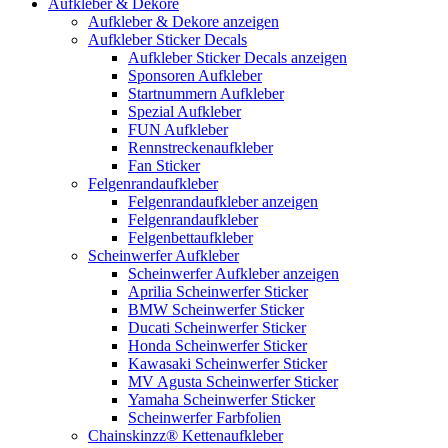
Aufkleber & Dekore
Aufkleber & Dekore anzeigen
Aufkleber Sticker Decals
Aufkleber Sticker Decals anzeigen
Sponsoren Aufkleber
Startnummern Aufkleber
Spezial Aufkleber
FUN Aufkleber
Rennstreckenaufkleber
Fan Sticker
Felgenrandaufkleber
Felgenrandaufkleber anzeigen
Felgenrandaufkleber
Felgenbettaufkleber
Scheinwerfer Aufkleber
Scheinwerfer Aufkleber anzeigen
Aprilia Scheinwerfer Sticker
BMW Scheinwerfer Sticker
Ducati Scheinwerfer Sticker
Honda Scheinwerfer Sticker
Kawasaki Scheinwerfer Sticker
MV Agusta Scheinwerfer Sticker
Yamaha Scheinwerfer Sticker
Scheinwerfer Farbfolien
Chainskinzz® Kettenaufkleber