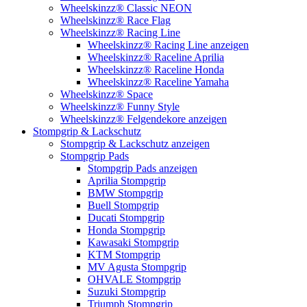
Wheelskinzz® Classic NEON
Wheelskinzz® Race Flag
Wheelskinzz® Racing Line
Wheelskinzz® Racing Line anzeigen
Wheelskinzz® Raceline Aprilia
Wheelskinzz® Raceline Honda
Wheelskinzz® Raceline Yamaha
Wheelskinzz® Space
Wheelskinzz® Funny Style
Wheelskinzz® Felgendekore anzeigen
Stompgrip & Lackschutz
Stompgrip & Lackschutz anzeigen
Stompgrip Pads
Stompgrip Pads anzeigen
Aprilia Stompgrip
BMW Stompgrip
Buell Stompgrip
Ducati Stompgrip
Honda Stompgrip
Kawasaki Stompgrip
KTM Stompgrip
MV Agusta Stompgrip
OHVALE Stompgrip
Suzuki Stompgrip
Triumph Stompgrip