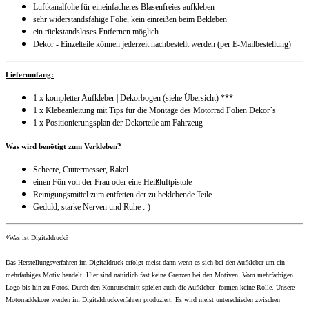
Luftkanalfolie für eineinfacheres Blasenfreies aufkleben
sehr widerstandsfähige Folie, kein einreißen beim Bekleben
ein rückstandsloses Entfernen möglich
Dekor - Einzelteile können jederzeit nachbestellt werden (per E-Mailbestellung)
Lieferumfang:
1 x kompletter Aufkleber | Dekorbogen (siehe Übersicht) ***
1 x Klebeanleitung mit Tips für die Montage des Motorrad Folien Dekor´s
1 x Positionierungsplan der Dekorteile am Fahrzeug
Was wird benötigt zum Verkleben?
Scheere, Cuttermesser, Rakel
einen Fön von der Frau oder eine Heißluftpistole
Reinigungsmittel zum entfetten der zu beklebende Teile
Geduld, starke Nerven und Ruhe :-)
*Was ist Digitaldruck?
Das Herstellungsverfahren im Digitaldruck erfolgt meist dann wenn es sich bei den Aufkleber um ein
mehrfarbiges Motiv handelt. Hier sind natürlich fast keine Grenzen bei den Motiven. Vom mehrfarbigen
Logo bis hin zu Fotos. Durch den Konturschnitt spielen auch die Aufkleber- formen keine Rolle. Unsere
Motorraddekore werden im Digitaldruckverfahren produziert. Es wird meist unterschieden zwischen