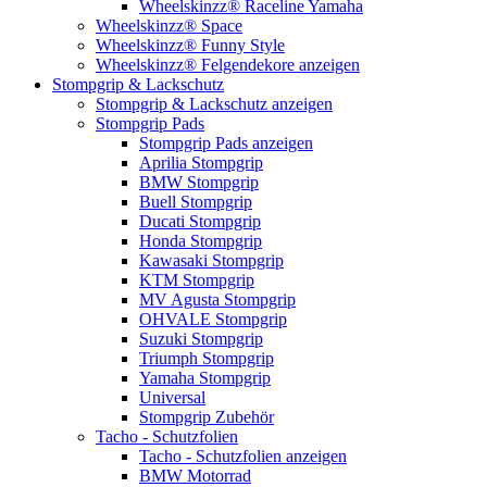
Wheelskinzz® Raceline Yamaha
Wheelskinzz® Space
Wheelskinzz® Funny Style
Wheelskinzz® Felgendekore anzeigen
Stompgrip & Lackschutz
Stompgrip & Lackschutz anzeigen
Stompgrip Pads
Stompgrip Pads anzeigen
Aprilia Stompgrip
BMW Stompgrip
Buell Stompgrip
Ducati Stompgrip
Honda Stompgrip
Kawasaki Stompgrip
KTM Stompgrip
MV Agusta Stompgrip
OHVALE Stompgrip
Suzuki Stompgrip
Triumph Stompgrip
Yamaha Stompgrip
Universal
Stompgrip Zubehör
Tacho - Schutzfolien
Tacho - Schutzfolien anzeigen
BMW Motorrad