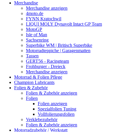
Merchandise
Merchandise anzeigen
4moto.de
FYNN Kratochwil
LIQUI MOLY Dynavolt Intact GP Team
MotoGP
Isle of Man
Sachsenring
Superbike WM | Britisch Superbike
Motorradteppiche | Garagenmatten
Tassen
GERT56 - Racingteam
Frohburger - Dreieck
Merchandise anzeigen
Motorrad & Folien Pflege
Champion Lubricants
Folien & Zubehör
Folien & Zubehör anzeigen
Folien
Folien anzeigen
Spezialfolien Tuning
Vollfolierungsfolien
Verklebezubehör
Folien & Zubehör anzeigen
Motorradzubehör / Werkstatt