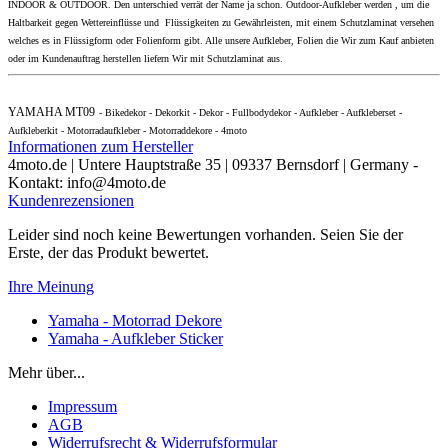
INDOOR & OUTDOOR. Den unterschied verrät der Name ja schon. Outdoor-Aufkleber werden , um die
Haltbarkeit gegen Wettereinflüsse und Flüssigkeiten zu Gewährleisten, mit einem Schutzlaminat versehen
welches es in Flüssigform oder Folienform gibt. Alle unsere Aufkleber, Folien die Wir zum Kauf anbieten
oder im Kundenauftrag herstellen liefern Wir mit Schutzlaminat aus.
YAMAHA MT09
- Bikedekor - Dekorkit - Dekor - Fullbodydekor - Aufkleber - Aufkleberset -
Aufkleberkit - Motorradaufkleber - Motorraddekore - 4moto
Informationen zum Hersteller
4moto.de | Untere Hauptstraße 35 | 09337 Bernsdorf | Germany -
Kontakt: info@4moto.de
Kundenrezensionen
Leider sind noch keine Bewertungen vorhanden. Seien Sie der
Erste, der das Produkt bewertet.
Ihre Meinung
Yamaha - Motorrad Dekore
Yamaha - Aufkleber Sticker
Mehr über...
Impressum
AGB
Widerrufsrecht & Widerrufsformular