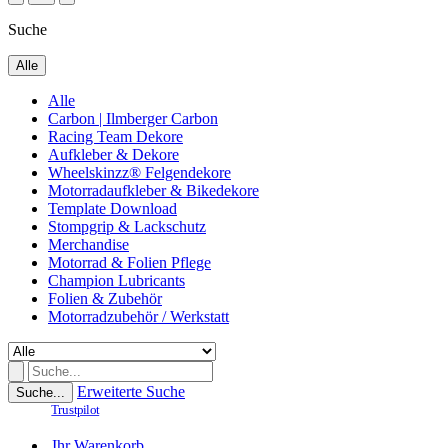
Suche
Alle
Alle
Carbon | Ilmberger Carbon
Racing Team Dekore
Aufkleber & Dekore
Wheelskinzz® Felgendekore
Motorradaufkleber & Bikedekore
Template Download
Stompgrip & Lackschutz
Merchandise
Motorrad & Folien Pflege
Champion Lubricants
Folien & Zubehör
Motorradzubehör / Werkstatt
Erweiterte Suche
Suche...
Trustpilot
Ihr Warenkorb