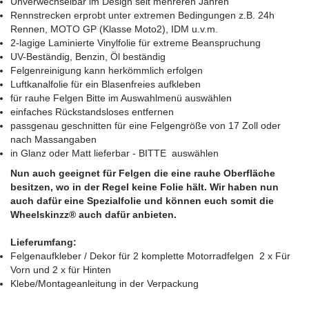
Unverwechselbar im Design seit mehreren Jahren
Rennstrecken erprobt unter extremen Bedingungen z.B. 24h
Rennen, MOTO GP (Klasse Moto2), IDM u.v.m.
2-lagige Laminierte Vinylfolie für extreme Beanspruchung
UV-Beständig, Benzin, Öl beständig
Felgenreinigung kann herkömmlich erfolgen
Luftkanalfolie für ein Blasenfreies aufkleben
für rauhe Felgen Bitte im Auswahlmenü auswählen
einfaches Rückstandsloses entfernen
passgenau geschnitten für eine Felgengröße von 17 Zoll oder
nach Massangaben
in Glanz oder Matt lieferbar - BITTE auswählen
Nun auch geeignet für Felgen die eine rauhe Oberfläche
besitzen, wo in der Regel keine Folie hält. Wir haben nun
auch dafür eine Spezialfolie und können euch somit die
Wheelskinzz® auch dafür anbieten.
Lieferumfang:
Felgenaufkleber / Dekor für 2 komplette Motorradfelgen 2 x Für
Vorn und 2 x für Hinten
Klebe/Montageanleitung in der Verpackung