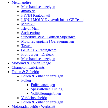
Merchandise
Merchandise anzeigen
4moto.de
FYNN Kratochwil
LIQUI MOLY Dynavolt Intact GP Team
MotoGP
Isle of Man
Sachsenring
Superbike WM | Britisch Superbike
Motorradteppiche | Garagenmatten
Tassen
GERT56 - Racingteam
Frohburger - Dreieck
Merchandise anzeigen
Motorrad & Folien Pflege
Champion Lubricants
Folien & Zubehör
Folien & Zubehör anzeigen
Folien
Folien anzeigen
Spezialfolien Tuning
Vollfolierungsfolien
Verklebezubehör
Folien & Zubehör anzeigen
Motorradzubehör / Werkstatt