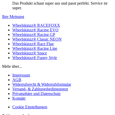
Das Produkt schaut super aus und passt perfekt. Service ist
super.
Ihre Meinung
Wheelskinzz® RACEFOXX
Wheelskinzz® Racing EVO
Wheelskinzz® Racing GP
Wheelskinzz® Classic NEON
Wheelskinzz® Race Flag
Wheelskinzz® Racing Line
Wheelskinzz® Space
Wheelskinzz® Funny Style
Mehr über...
Impressum
AGB
Widerrufsrecht & Widerrufsformular
Versand- & Zahlungsbedingungen
Privatsphäre und Datenschutz
Kontakt
Cookie Einstellungen