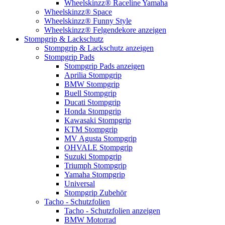
Wheelskinzz® Raceline Yamaha
Wheelskinzz® Space
Wheelskinzz® Funny Style
Wheelskinzz® Felgendekore anzeigen
Stompgrip & Lackschutz
Stompgrip & Lackschutz anzeigen
Stompgrip Pads
Stompgrip Pads anzeigen
Aprilia Stompgrip
BMW Stompgrip
Buell Stompgrip
Ducati Stompgrip
Honda Stompgrip
Kawasaki Stompgrip
KTM Stompgrip
MV Agusta Stompgrip
OHVALE Stompgrip
Suzuki Stompgrip
Triumph Stompgrip
Yamaha Stompgrip
Universal
Stompgrip Zubehör
Tacho - Schutzfolien
Tacho - Schutzfolien anzeigen
BMW Motorrad