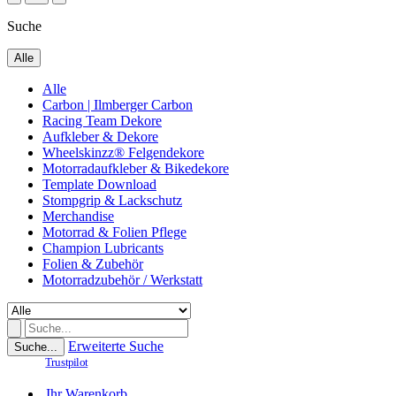
Suche
Alle
Alle
Carbon | Ilmberger Carbon
Racing Team Dekore
Aufkleber & Dekore
Wheelskinzz® Felgendekore
Motorradaufkleber & Bikedekore
Template Download
Stompgrip & Lackschutz
Merchandise
Motorrad & Folien Pflege
Champion Lubricants
Folien & Zubehör
Motorradzubehör / Werkstatt
Erweiterte Suche
Suche...
Trustpilot
Ihr Warenkorb