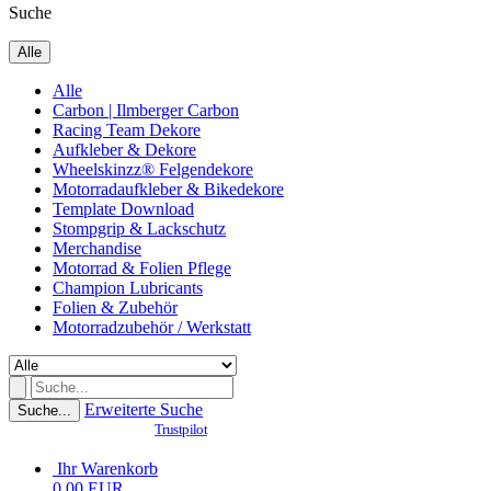
Suche
Alle
Alle
Carbon | Ilmberger Carbon
Racing Team Dekore
Aufkleber & Dekore
Wheelskinzz® Felgendekore
Motorradaufkleber & Bikedekore
Template Download
Stompgrip & Lackschutz
Merchandise
Motorrad & Folien Pflege
Champion Lubricants
Folien & Zubehör
Motorradzubehör / Werkstatt
Erweiterte Suche
Suche...
Trustpilot
Ihr Warenkorb
0,00 EUR