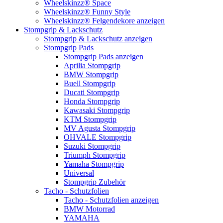
Wheelskinzz® Space
Wheelskinzz® Funny Style
Wheelskinzz® Felgendekore anzeigen
Stompgrip & Lackschutz
Stompgrip & Lackschutz anzeigen
Stompgrip Pads
Stompgrip Pads anzeigen
Aprilia Stompgrip
BMW Stompgrip
Buell Stompgrip
Ducati Stompgrip
Honda Stompgrip
Kawasaki Stompgrip
KTM Stompgrip
MV Agusta Stompgrip
OHVALE Stompgrip
Suzuki Stompgrip
Triumph Stompgrip
Yamaha Stompgrip
Universal
Stompgrip Zubehör
Tacho - Schutzfolien
Tacho - Schutzfolien anzeigen
BMW Motorrad
YAMAHA