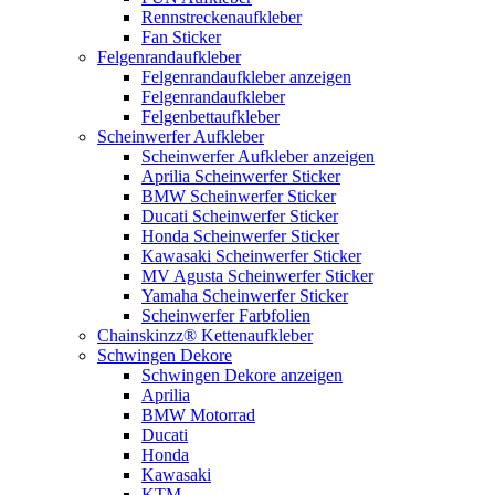
Rennstreckenaufkleber
Fan Sticker
Felgenrandaufkleber
Felgenrandaufkleber anzeigen
Felgenrandaufkleber
Felgenbettaufkleber
Scheinwerfer Aufkleber
Scheinwerfer Aufkleber anzeigen
Aprilia Scheinwerfer Sticker
BMW Scheinwerfer Sticker
Ducati Scheinwerfer Sticker
Honda Scheinwerfer Sticker
Kawasaki Scheinwerfer Sticker
MV Agusta Scheinwerfer Sticker
Yamaha Scheinwerfer Sticker
Scheinwerfer Farbfolien
Chainskinzz® Kettenaufkleber
Schwingen Dekore
Schwingen Dekore anzeigen
Aprilia
BMW Motorrad
Ducati
Honda
Kawasaki
KTM