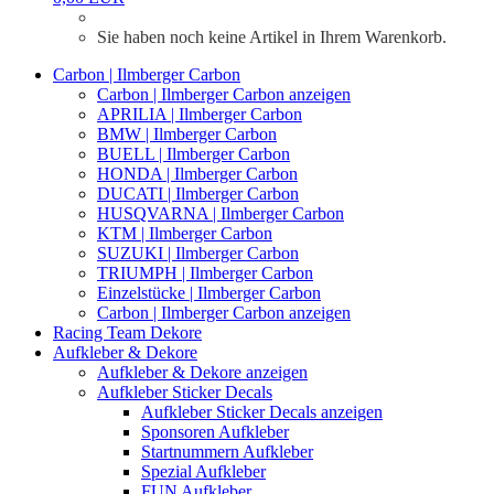
Sie haben noch keine Artikel in Ihrem Warenkorb.
Carbon | Ilmberger Carbon
Carbon | Ilmberger Carbon anzeigen
APRILIA | Ilmberger Carbon
BMW | Ilmberger Carbon
BUELL | Ilmberger Carbon
HONDA | Ilmberger Carbon
DUCATI | Ilmberger Carbon
HUSQVARNA | Ilmberger Carbon
KTM | Ilmberger Carbon
SUZUKI | Ilmberger Carbon
TRIUMPH | Ilmberger Carbon
Einzelstücke | Ilmberger Carbon
Carbon | Ilmberger Carbon anzeigen
Racing Team Dekore
Aufkleber & Dekore
Aufkleber & Dekore anzeigen
Aufkleber Sticker Decals
Aufkleber Sticker Decals anzeigen
Sponsoren Aufkleber
Startnummern Aufkleber
Spezial Aufkleber
FUN Aufkleber