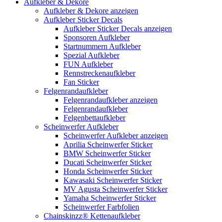
Aufkleber & Dekore
Aufkleber & Dekore anzeigen
Aufkleber Sticker Decals
Aufkleber Sticker Decals anzeigen
Sponsoren Aufkleber
Startnummern Aufkleber
Spezial Aufkleber
FUN Aufkleber
Rennstreckenaufkleber
Fan Sticker
Felgenrandaufkleber
Felgenrandaufkleber anzeigen
Felgenrandaufkleber
Felgenbettaufkleber
Scheinwerfer Aufkleber
Scheinwerfer Aufkleber anzeigen
Aprilia Scheinwerfer Sticker
BMW Scheinwerfer Sticker
Ducati Scheinwerfer Sticker
Honda Scheinwerfer Sticker
Kawasaki Scheinwerfer Sticker
MV Agusta Scheinwerfer Sticker
Yamaha Scheinwerfer Sticker
Scheinwerfer Farbfolien
Chainskinzz® Kettenaufkleber