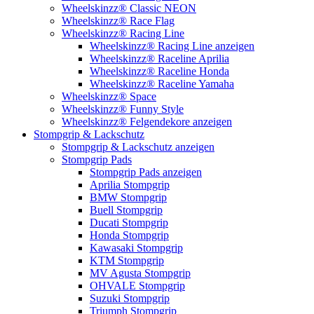
Wheelskinzz® Classic NEON
Wheelskinzz® Race Flag
Wheelskinzz® Racing Line
Wheelskinzz® Racing Line anzeigen
Wheelskinzz® Raceline Aprilia
Wheelskinzz® Raceline Honda
Wheelskinzz® Raceline Yamaha
Wheelskinzz® Space
Wheelskinzz® Funny Style
Wheelskinzz® Felgendekore anzeigen
Stompgrip & Lackschutz
Stompgrip & Lackschutz anzeigen
Stompgrip Pads
Stompgrip Pads anzeigen
Aprilia Stompgrip
BMW Stompgrip
Buell Stompgrip
Ducati Stompgrip
Honda Stompgrip
Kawasaki Stompgrip
KTM Stompgrip
MV Agusta Stompgrip
OHVALE Stompgrip
Suzuki Stompgrip
Triumph Stompgrip