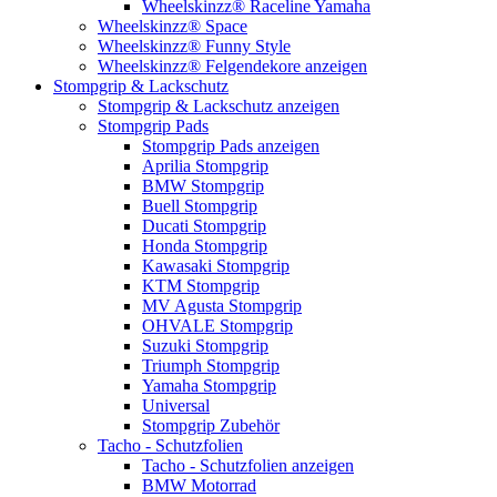
Wheelskinzz® Raceline Yamaha
Wheelskinzz® Space
Wheelskinzz® Funny Style
Wheelskinzz® Felgendekore anzeigen
Stompgrip & Lackschutz
Stompgrip & Lackschutz anzeigen
Stompgrip Pads
Stompgrip Pads anzeigen
Aprilia Stompgrip
BMW Stompgrip
Buell Stompgrip
Ducati Stompgrip
Honda Stompgrip
Kawasaki Stompgrip
KTM Stompgrip
MV Agusta Stompgrip
OHVALE Stompgrip
Suzuki Stompgrip
Triumph Stompgrip
Yamaha Stompgrip
Universal
Stompgrip Zubehör
Tacho - Schutzfolien
Tacho - Schutzfolien anzeigen
BMW Motorrad