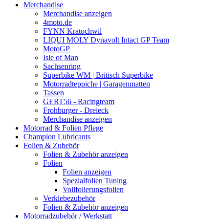
Merchandise
Merchandise anzeigen
4moto.de
FYNN Kratochwil
LIQUI MOLY Dynavolt Intact GP Team
MotoGP
Isle of Man
Sachsenring
Superbike WM | Britisch Superbike
Motorradteppiche | Garagenmatten
Tassen
GERT56 - Racingteam
Frohburger - Dreieck
Merchandise anzeigen
Motorrad & Folien Pflege
Champion Lubricants
Folien & Zubehör
Folien & Zubehör anzeigen
Folien
Folien anzeigen
Spezialfolien Tuning
Vollfolierungsfolien
Verklebezubehör
Folien & Zubehör anzeigen
Motorradzubehör / Werkstatt