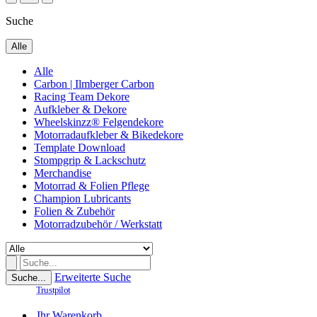
Suche
Alle
Alle
Carbon | Ilmberger Carbon
Racing Team Dekore
Aufkleber & Dekore
Wheelskinzz® Felgendekore
Motorradaufkleber & Bikedekore
Template Download
Stompgrip & Lackschutz
Merchandise
Motorrad & Folien Pflege
Champion Lubricants
Folien & Zubehör
Motorradzubehör / Werkstatt
Erweiterte Suche
Suche...
Trustpilot
Ihr Warenkorb