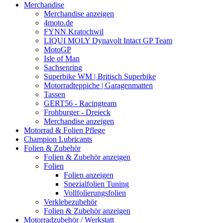
Merchandise
Merchandise anzeigen
4moto.de
FYNN Kratochwil
LIQUI MOLY Dynavolt Intact GP Team
MotoGP
Isle of Man
Sachsenring
Superbike WM | Britisch Superbike
Motorradteppiche | Garagenmatten
Tassen
GERT56 - Racingteam
Frohburger - Dreieck
Merchandise anzeigen
Motorrad & Folien Pflege
Champion Lubricants
Folien & Zubehör
Folien & Zubehör anzeigen
Folien
Folien anzeigen
Spezialfolien Tuning
Vollfolierungsfolien
Verklebezubehör
Folien & Zubehör anzeigen
Motorradzubehör / Werkstatt