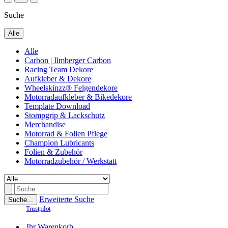
Suche
Alle
Alle
Carbon | Ilmberger Carbon
Racing Team Dekore
Aufkleber & Dekore
Wheelskinzz® Felgendekore
Motorradaufkleber & Bikedekore
Template Download
Stompgrip & Lackschutz
Merchandise
Motorrad & Folien Pflege
Champion Lubricants
Folien & Zubehör
Motorradzubehör / Werkstatt
Erweiterte Suche
Suche...
Trustpilot
Ihr Warenkorb