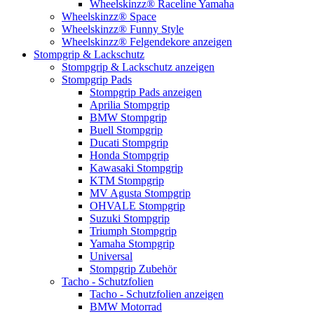
Wheelskinzz® Raceline Yamaha
Wheelskinzz® Space
Wheelskinzz® Funny Style
Wheelskinzz® Felgendekore anzeigen
Stompgrip & Lackschutz
Stompgrip & Lackschutz anzeigen
Stompgrip Pads
Stompgrip Pads anzeigen
Aprilia Stompgrip
BMW Stompgrip
Buell Stompgrip
Ducati Stompgrip
Honda Stompgrip
Kawasaki Stompgrip
KTM Stompgrip
MV Agusta Stompgrip
OHVALE Stompgrip
Suzuki Stompgrip
Triumph Stompgrip
Yamaha Stompgrip
Universal
Stompgrip Zubehör
Tacho - Schutzfolien
Tacho - Schutzfolien anzeigen
BMW Motorrad