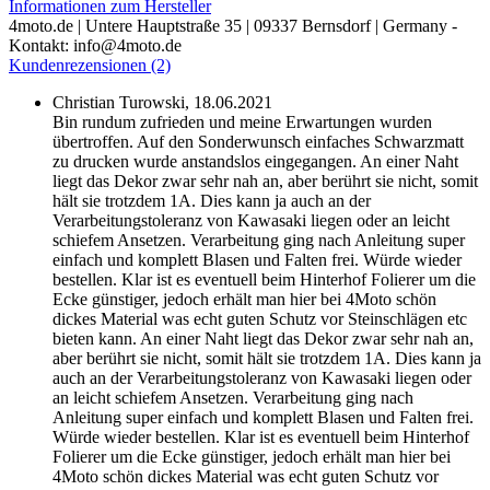
Informationen zum Hersteller
4moto.de | Untere Hauptstraße 35 | 09337 Bernsdorf | Germany -
Kontakt: info@4moto.de
Kundenrezensionen (2)
Christian Turowski,
18.06.2021
Bin rundum zufrieden und meine Erwartungen wurden
übertroffen. Auf den Sonderwunsch einfaches Schwarzmatt
zu drucken wurde anstandslos eingegangen. An einer Naht
liegt das Dekor zwar sehr nah an, aber berührt sie nicht, somit
hält sie trotzdem 1A. Dies kann ja auch an der
Verarbeitungstoleranz von Kawasaki liegen oder an leicht
schiefem Ansetzen. Verarbeitung ging nach Anleitung super
einfach und komplett Blasen und Falten frei. Würde wieder
bestellen. Klar ist es eventuell beim Hinterhof Folierer um die
Ecke günstiger, jedoch erhält man hier bei 4Moto schön
dickes Material was echt guten Schutz vor Steinschlägen etc
bieten kann.
An einer Naht liegt das Dekor zwar sehr nah an,
aber berührt sie nicht, somit hält sie trotzdem 1A. Dies kann ja
auch an der Verarbeitungstoleranz von Kawasaki liegen oder
an leicht schiefem Ansetzen. Verarbeitung ging nach
Anleitung super einfach und komplett Blasen und Falten frei.
Würde wieder bestellen. Klar ist es eventuell beim Hinterhof
Folierer um die Ecke günstiger, jedoch erhält man hier bei
4Moto schön dickes Material was echt guten Schutz vor