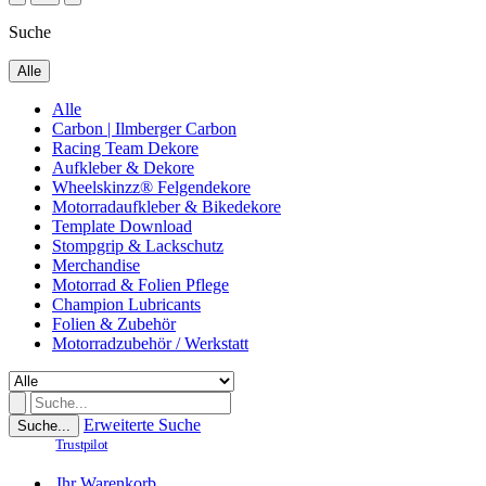
Suche
Alle
Alle
Carbon | Ilmberger Carbon
Racing Team Dekore
Aufkleber & Dekore
Wheelskinzz® Felgendekore
Motorradaufkleber & Bikedekore
Template Download
Stompgrip & Lackschutz
Merchandise
Motorrad & Folien Pflege
Champion Lubricants
Folien & Zubehör
Motorradzubehör / Werkstatt
Erweiterte Suche
Suche...
Trustpilot
Ihr Warenkorb