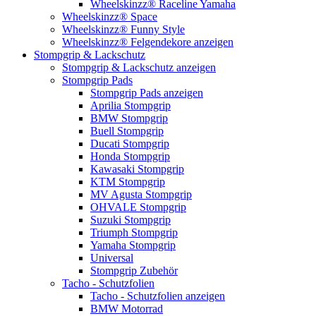
Wheelskinzz® Raceline Yamaha
Wheelskinzz® Space
Wheelskinzz® Funny Style
Wheelskinzz® Felgendekore anzeigen
Stompgrip & Lackschutz
Stompgrip & Lackschutz anzeigen
Stompgrip Pads
Stompgrip Pads anzeigen
Aprilia Stompgrip
BMW Stompgrip
Buell Stompgrip
Ducati Stompgrip
Honda Stompgrip
Kawasaki Stompgrip
KTM Stompgrip
MV Agusta Stompgrip
OHVALE Stompgrip
Suzuki Stompgrip
Triumph Stompgrip
Yamaha Stompgrip
Universal
Stompgrip Zubehör
Tacho - Schutzfolien
Tacho - Schutzfolien anzeigen
BMW Motorrad