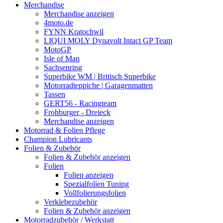
Merchandise
Merchandise anzeigen
4moto.de
FYNN Kratochwil
LIQUI MOLY Dynavolt Intact GP Team
MotoGP
Isle of Man
Sachsenring
Superbike WM | Britisch Superbike
Motorradteppiche | Garagenmatten
Tassen
GERT56 - Racingteam
Frohburger - Dreieck
Merchandise anzeigen
Motorrad & Folien Pflege
Champion Lubricants
Folien & Zubehör
Folien & Zubehör anzeigen
Folien
Folien anzeigen
Spezialfolien Tuning
Vollfolierungsfolien
Verklebezubehör
Folien & Zubehör anzeigen
Motorradzubehör / Werkstatt