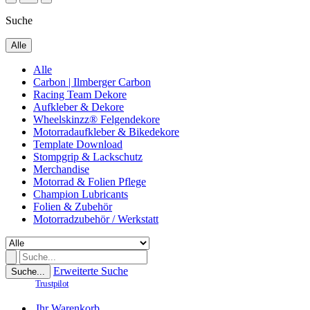
Suche
Alle
Alle
Carbon | Ilmberger Carbon
Racing Team Dekore
Aufkleber & Dekore
Wheelskinzz® Felgendekore
Motorradaufkleber & Bikedekore
Template Download
Stompgrip & Lackschutz
Merchandise
Motorrad & Folien Pflege
Champion Lubricants
Folien & Zubehör
Motorradzubehör / Werkstatt
Erweiterte Suche
Suche...
Trustpilot
Ihr Warenkorb