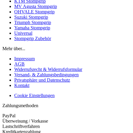
KTM Stompgrip
MV Agusta Stompgrip
OHVALE Stompgrip
Suzuki Stompgrip
Triumph Stompgrip
Yamaha Stompgrip
Universal
Stompgrip Zubehör
Mehr über...
Impressum
AGB
Widerrufsrecht & Widerrufsformular
Versand- & Zahlungsbedingungen
Privatsphäre und Datenschutz
Kontakt
Cookie Einstellungen
Zahlungsmethoden
PayPal
Überweisung / Vorkasse
Lastschriftverfahren
Kreditkartenzahlung