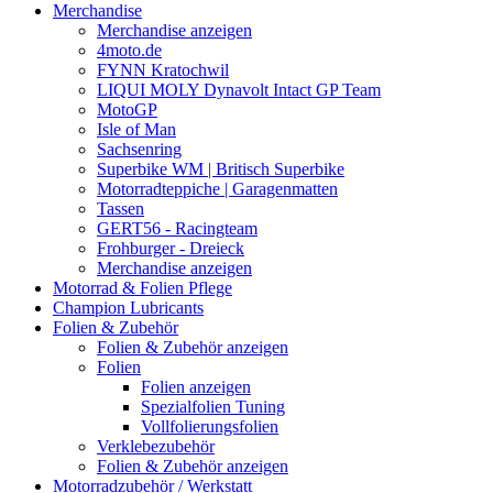
Merchandise
Merchandise anzeigen
4moto.de
FYNN Kratochwil
LIQUI MOLY Dynavolt Intact GP Team
MotoGP
Isle of Man
Sachsenring
Superbike WM | Britisch Superbike
Motorradteppiche | Garagenmatten
Tassen
GERT56 - Racingteam
Frohburger - Dreieck
Merchandise anzeigen
Motorrad & Folien Pflege
Champion Lubricants
Folien & Zubehör
Folien & Zubehör anzeigen
Folien
Folien anzeigen
Spezialfolien Tuning
Vollfolierungsfolien
Verklebezubehör
Folien & Zubehör anzeigen
Motorradzubehör / Werkstatt