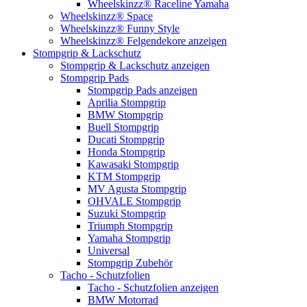
Wheelskinzz® Raceline Yamaha
Wheelskinzz® Space
Wheelskinzz® Funny Style
Wheelskinzz® Felgendekore anzeigen
Stompgrip & Lackschutz
Stompgrip & Lackschutz anzeigen
Stompgrip Pads
Stompgrip Pads anzeigen
Aprilia Stompgrip
BMW Stompgrip
Buell Stompgrip
Ducati Stompgrip
Honda Stompgrip
Kawasaki Stompgrip
KTM Stompgrip
MV Agusta Stompgrip
OHVALE Stompgrip
Suzuki Stompgrip
Triumph Stompgrip
Yamaha Stompgrip
Universal
Stompgrip Zubehör
Tacho - Schutzfolien
Tacho - Schutzfolien anzeigen
BMW Motorrad